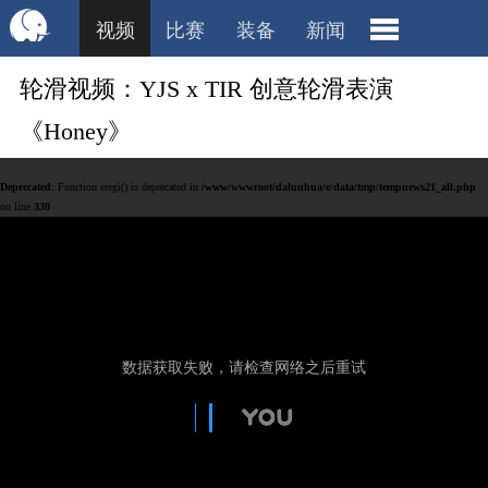
视频
比赛
装备
新闻
轮滑视频：YJS x TIR 创意轮滑表演
《Honey》
Deprecated
: Function eregi() is deprecated in
/www/wwwroot/dalunhua/e/data/tmp/tempnews21_all.php
on line
330