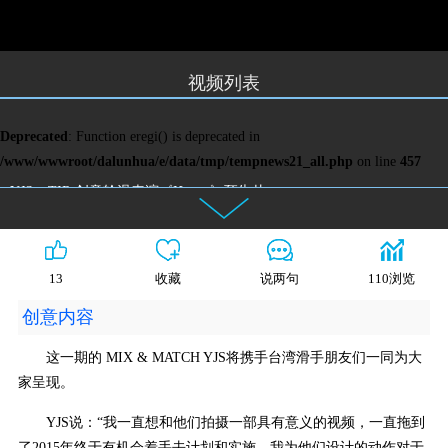
视频列表
Deprecated
: Function eregi() is deprecated in
/www/wwwroot/dalunhua/e/data/tmp/tempnews21_all.php
on line
457
YJS x TIR 创意轮滑表演《Honey》预告片
13
收藏
说两句
110浏览
创意内容
这一期的 MIX & MATCH YJS将携手台湾滑手朋友们一同为大
家呈现。
YJS说：“我一直想和他们拍摄一部具有意义的视频，一直拖到
了2015年终于有机会着手去计划和实施。我为他们设计的动作对于